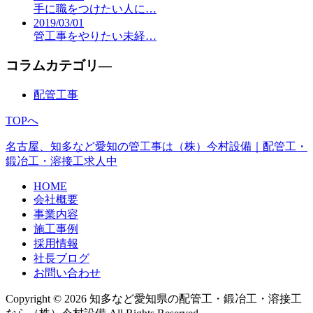
手に職をつけたい人に…
2019/03/01
管工事をやりたい未経…
コラムカテゴリ―
配管工事
TOPへ
名古屋、知多など愛知の管工事は（株）今村設備｜配管工・
鍛冶工・溶接工求人中
HOME
会社概要
事業内容
施工事例
採用情報
社長ブログ
お問い合わせ
Copyright © 2026 知多など愛知県の配管工・鍛冶工・溶接工