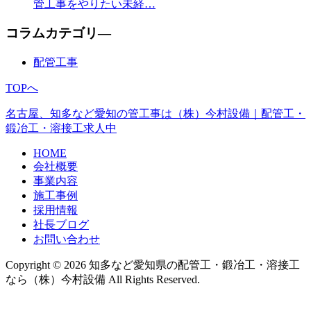
管工事をやりたい未経…
コラムカテゴリ―
配管工事
TOPへ
名古屋、知多など愛知の管工事は（株）今村設備｜配管工・
鍛冶工・溶接工求人中
HOME
会社概要
事業内容
施工事例
採用情報
社長ブログ
お問い合わせ
Copyright © 2026 知多など愛知県の配管工・鍛冶工・溶接工
なら（株）今村設備 All Rights Reserved.