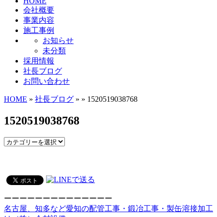
HOME
会社概要
事業内容
施工事例
お知らせ
未分類
採用情報
社長ブログ
お問い合わせ
HOME
»
社長ブログ
» » 1520519038768
1520519038768
ーーーーーーーーーーーーーー
名古屋、知多など愛知の配管工事・鍛冶工事・製缶溶接加工