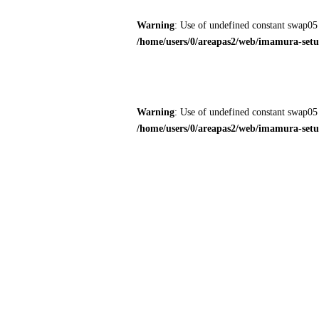
Warning
: Use of undefined constant swap05 
/home/users/0/areapas2/web/imamura-setub
Warning
: Use of undefined constant swap05 
/home/users/0/areapas2/web/imamura-setub