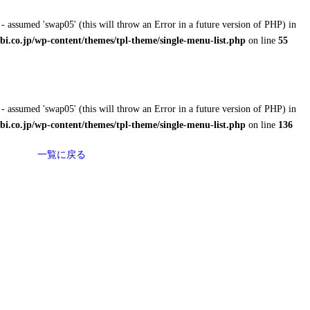
- assumed 'swap05' (this will throw an Error in a future version of PHP) in
i.co.jp/wp-content/themes/tpl-theme/single-menu-list.php
on line
55
- assumed 'swap05' (this will throw an Error in a future version of PHP) in
i.co.jp/wp-content/themes/tpl-theme/single-menu-list.php
on line
136
一覧に戻る