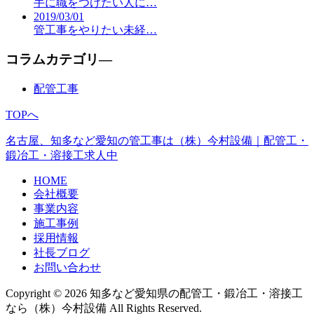
手に職をつけたい人に…
2019/03/01
管工事をやりたい未経…
コラムカテゴリ―
配管工事
TOPへ
名古屋、知多など愛知の管工事は（株）今村設備｜配管工・
鍛冶工・溶接工求人中
HOME
会社概要
事業内容
施工事例
採用情報
社長ブログ
お問い合わせ
Copyright © 2026 知多など愛知県の配管工・鍛冶工・溶接工
なら（株）今村設備 All Rights Reserved.